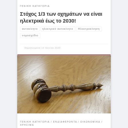
ΓΕΝΙΚΉ ΚΑΤΗΓΟΡΊΑ
Στόχος 1/3 των οχημάτων να είναι
ηλεκτρικά έως το 2030!
αυτοκίνητο
ηλεκτρικό αυτοκίνητο
Ηλεκτροκίνηση
νομοσχέδιο
δημοσιευμένο
12 Ιουνίου 2020
Όλες οι επιχειρήσεις μπορούν να ενταχθούν στον εξωδικαστικό
συμβιβασμό, ‬ανεξαρτήτως μεγέθους, περιλαμβανομένων και των
ατομικών, αν έχουν συνολικές οφειλές σε Δημόσιο, ασφαλιστικά
ταμεία, προμηθευτές και τράπεζες, έως 31/12/16, από‭‬ 20.000‭
‬ευρώ‭ ‬και‭ ‬άνω‭. Αυτό προβλέπει το σχέδιο νόμου του υπουργείου
Οικονομίας για την εξωδικαστική ρύθμιση οφειλών των
επιχειρήσεων, που θα συζητηθεί το απόγευμα της Παρασκευής
στη νομοπαρασκευαστική επιτροπή της Βουλής […]
ΓΕΝΙΚΉ ΚΑΤΗΓΟΡΊΑ
ΕΝΔΙΑΦΈΡΟΝΤΑ
ΟΙΚΟΝΟΜΙΚΆ
ΧΡΉΣΙΜΑ