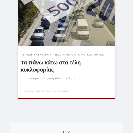
Tο οικονομικό επιτελείο επεξεργάζεται ένα νέο σχέδιο με ριζικές
αλλαγές στα τέλη κυκλοφορίας των οχημάτων μεταβάλλοντας τα
κριτήρια βάσει των οποίων καλούνταν οι ιδιοκτήτες να
πληρώσουν. Σύμφωνα με τα όσα έχουν γίνει γνωστά μέχρι στιγμής
το επίμαχο σχέδιο είναι σχεδόν έτοιμο και αναμένεται να
παρουσιαστεί στα μέσα Οκτωβρίου στους εκπροσώπους των
θεσμών. Σημειώνεται ότι τα έσοδα που εισέπραξε το Δημόσιο το
2014 από […]
ΓΕΝΙΚΉ ΚΑΤΗΓΟΡΊΑ
ΕΝΔΙΑΦΈΡΟΝΤΑ
ΟΙΚΟΝΟΜΙΚΆ
Τα πάνω κάτω στα τέλη
κυκλοφορίας
αυτοκινητο
νομοσχέδιο
τέλη
δημοσιευμένο
27 Σεπτεμβρίου 2015
Πλοήγηση άρθρων
1
2