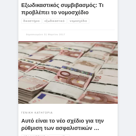
Εξωδικαστικός συμβιβασμός: Τι
προβλέπει το νομοσχέδιο
δικαστήριο
εξωδικαστικό
νομοσχέδιο
δημοσιευμένο
31 Μαρτίου 2017
Το νέο σχέδιο αφορά εκατοντάδες χιλιάδες επιχειρήσεις και θα
υπάρχει διαχωρισμός τους προ και μετά κρίσης Οι οφειλές θα
διαστρωματωθούν και θα κατανεμηθούν σε κατηγορίες με
κριτήρια το ύψος της οφειλής, το μέγεθος της επιχείρησης, τον
αριθμό των εργαζομένων που απασχολεί Θα γίνει επεξεργασία
ρυθμίσεων οι οποίες θα επιτρέπουν στις επιχειρήσεις να
ανταποκριθούν στην καταβολή των οφειλών τους σε μηνιαίες […]
ΓΕΝΙΚΉ ΚΑΤΗΓΟΡΊΑ
Αυτό είναι το νέο σχέδιο για την
ρύθμιση των ασφαλιστικών …