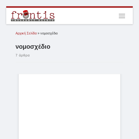
Μετάβαση στο περιεχόμενο
Μενού
Αρχική Σελίδα
»
νομοσχέδιο
νομοσχέδιο
7 άρθρα
Νέο νομοσχέδιο για την ηλεκτροκίνηση, τίθεται αυτές τις ημέρες σε
δημόσια διαβούλευση. Το νομοσχέδιο κινείται σε πολλαπλούς
άξονες όπως κίνητρα για την αγορά ηλεκτροκίνητων οχημάτων
από ιδιώτες (ΙΧ, scooter και ποδήλατα), κίνητρα για αγορά ή
ενοικίαση επαγγελματικών οχημάτων (ταξί, εταιρικοί στόλοι κλπ.),
την κρίσιμη ανάπτυξη δικτύου φόρτισης πανελλαδικά, καθώς και
τη αδειοδότηση και λειτουργία συνεργείων επισκευής και
συντήρησης ηλεκτρικών οχημάτων. […]