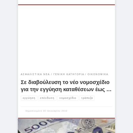
Σε δημόσια διαβούλευση θέτει έως την 1η Φεβρουαρίου το
υπουργείο Οικονομικών το σχέδιο νόμου «Ταμείο Εγγύησης
Καταθέσεων και Επενδύσεων (ενσωμάτωση οδηγίας 2014/49/ΕΕ)
και άλλες διατάξεις» που μεταξύ άλλων αφορά την προστασία
καταθέσεων σε περίπτωση που κάποια τράπεζα αντιμετωπίσει
σοβαρό πρόβλημα και προχωρήσει σε εκκαθάριση. Όπως
αναφέρει το υπουργείο το νομοσχέδιο «στοχεύει πρωταρχικώς
στην καλλιέργεια εμπιστοσύνης των καταθετών σχετικά με την […]
ΑΣΦΑΛΙΣΤΙΚΆ ΝΈΑ
ΓΕΝΙΚΉ ΚΑΤΗΓΟΡΊΑ
ΟΙΚΟΝΟΜΙΚΆ
Σε διαβούλευση το νέο νομοσχέδιο
για την εγγύηση καταθέσεων έως …
εγγύηση
επένδυση
νομοσχέδιο
τράπεζα
δημοσιευμένο
30 Ιανουαρίου 2016